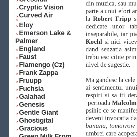
din muzica, sau muz
Cryptic Vision
parte a unui efort 
Curved Air
la
Robert Fripp
Eloy
dedicate unor ta
Emerson Lake &
inseparabile, iar p
Palmer
Kochl
si nici vicev
England
dand senzatia asimi
Faust
trebuiesc citite pri
Flamengo (Cz)
nivel de sugestie.
Frank Zappa
Ma gandesc la cele
Fruupp
ai sentimentul unui
Fuchsia
respiri si sa iti de
Galahad
perioada
Malcolm
Genesis
psihic ce se manife
Gentle Giant
deveni invocatia da
Ghostigital
banana, tomorrow 
Gracious
umbrei care acopera
Green Milk From