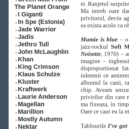
ei. Ranjetul surprin
The Planet Orange
Ma intreb oare dac
I Giganti
privitorul, devin ag
In Spe (Estonia)
ea exista acolo ca o
Jade Warrior
Jadis
Mamie is blue
– o 
Jethro Tull
jazz-rockul
Soft M
John McLaughlin
Noisette
, 1970) – a
Khan
imagine – inghesui
King Crimson
disproportionat fa
Klaus Schulze
inlemnit ce aminte
Kluster
albumul la casti, r
Kraftwerk
chip. Aveam senzat
Laurie Anderson
privirilor din care
Magellan
ma fixeaza, in timp
Marillion
Oare ce caut eu la m
Mostly Autumn
Tablourile
I’ve go
Nektar