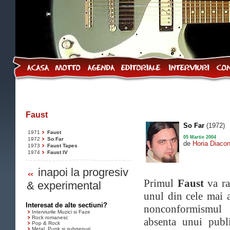
Faust
So Far
(1972)
1971
Faust
05 Martie 2004
1972
So Far
de
Horia Diaco
1973
Faust Tapes
1974
Faust IV
inapoi la progresiv
Primul
Faust
va ra
& experimental
unul din cele mai a
Interesat de alte sectiuni?
nonconformismul 
Interviurile Muzici si Faze
Rock romanesc
absenta unui publi
Pop & Rock
Metal, Punk si subgenuri