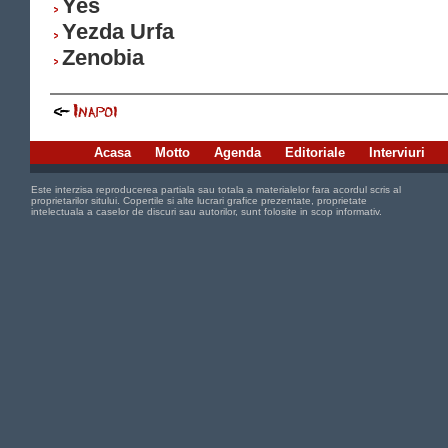
Yes
Yezda Urfa
Zenobia
Acasa
Motto
Agenda
Editoriale
Interviuri
Este interzisa reproducerea partiala sau totala a materialelor fara acordul scris al
proprietarilor sitului. Copertile si alte lucrari grafice prezentate, proprietate
intelectuala a caselor de discuri sau autorilor, sunt folosite in scop informativ.