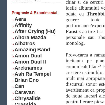
chiar si de cercuri
ideile albumului vo
Progresiv & Experimental
odata cu
Throbbi
Aera
genere toat
Affinity
performance/experim
After Crying (Hu)
Faust
s-au trezit ca
Ahora Mazda
personale sau abst
monolog.
Albatros
Amazing Band
Provocarea a ramas
Amon Duul
incitanta pe plan
Amon Duul II
comunicabilitate? 
Areknames
cresterea stimulilo
Ash Ra Tempel
mult mai apropiata 
Brian Eno
discursul sonor es
Can
avertisment ca prop
Caravan
de noua lucrari al
Chrysalide
pentru fiecare pies
Cressida