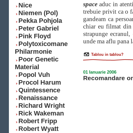
space
aduc in atenti
Nice
trebuie privit ca o 
Niemen (Pol)
gandeam ca persoana
Pekka Pohjola
chiar eu filmat din
Peter Gabriel
strapunge ecranul, 
Pink Floyd
unde ma aflu pana 
Polytoxicomane
Philarmonie
Tablou in tablou?
Poor Genetic
Material
01 Ianuarie 2006
Popol Vuh
Recomandare on
Procol Harum
Quintessence
Renaissance
Richard Wright
Rick Wakeman
Robert Fripp
Robert Wyatt