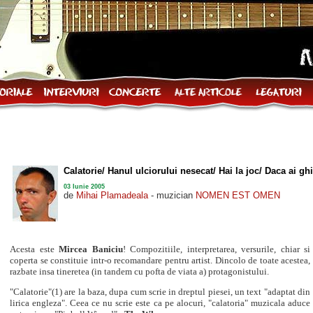
Calatorie/ Hanul ulciorului nesecat/ Hai la joc/ Daca ai ghi
03 Iunie 2005
de
Mihai Plamadeala
- muzician
NOMEN EST OMEN
Acesta este
Mircea Baniciu
! Compozitiile, interpretarea, versurile, chiar si
coperta se constituie intr-o recomandare pentru artist. Dincolo de toate acestea,
razbate insa tineretea (in tandem cu pofta de viata a) protagonistului.
"Calatorie"(1) are la baza, dupa cum scrie in dreptul piesei, un text "adaptat din
lirica engleza". Ceea ce nu scrie este ca pe alocuri, "calatoria" muzicala aduce