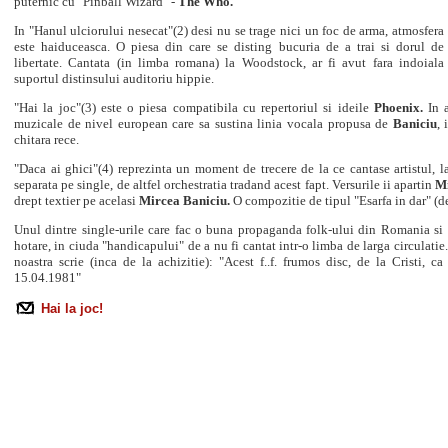
puternic cu "Pinball Wizard" -
The Who.
In "Hanul ulciorului nesecat"(2) desi nu se trage nici un foc de arma, atmosfera
este haiduceasca. O piesa din care se disting bucuria de a trai si dorul de
libertate. Cantata (in limba romana) la Woodstock, ar fi avut fara indoiala
suportul distinsului auditoriu hippie.
"Hai la joc"(3) este o piesa compatibila cu repertoriul si ideile
Phoenix.
In a
muzicale de nivel european care sa sustina linia vocala propusa de
Baniciu
,
chitara rece.
"Daca ai ghici"(4) reprezinta un moment de trecere de la ce cantase artistul, l
separata pe single, de altfel orchestratia tradand acest fapt. Versurile ii apartin
Mi
drept textier pe
acelasi
Mircea Baniciu.
O compozitie de tipul "Esarfa in dar" (d
Unul dintre single-urile care fac o buna propaganda folk-ului din Romania si
hotare, in ciuda "handicapului" de a nu fi cantat intr-o limba de larga circulatie
noastra scrie (inca de la achizitie): "Acest f..f. frumos disc, de la Cristi, c
15.04.1981"
Hai la joc!