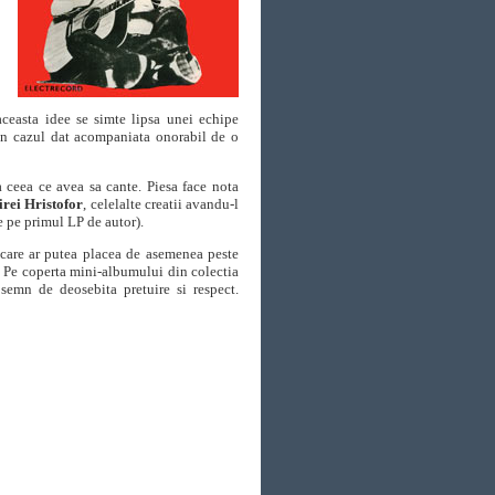
ceasta idee se simte lipsa unei echipe
 in cazul dat acompaniata onorabil de o
a ceea ce avea sa cante. Piesa face nota
rei Hristofor
,
celelalte creatii avandu-l
e pe primul LP de autor).
 care ar putea placea de asemenea peste
.
Pe coperta mini-albumului din colectia
a semn de deosebita pretuire si respect.