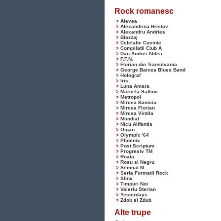
Rock romanesc
Aievea
Alexandrina Hristov
Alexandru Andries
Blazzaj
Celelalte Cuvinte
Compilatii Club A
Dan Andrei Aldea
F.F.N.
Florian din Transilvania
George Baicea Blues Band
Holograf
Iris
Luna Amara
Marcela Saftiuc
Metropol
Mircea Baniciu
Mircea Florian
Mircea Vintila
Mondial
Nicu Alifantis
Oigan
Olympic '64
Phoenix
Post Scriptum
Progresiv TM
Roata
Rosu si Negru
Semnal M
Seria Formatii Rock
Sfinx
Timpuri Noi
Valeriu Sterian
Yesterdays
Zdob si Zdub
Alte trupe