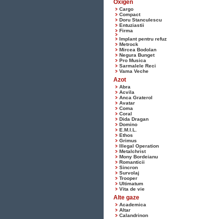
Oxigen
Cargo
Compact
Doru Stanculescu
Entuziastii
Firma
Implant pentru refuz
Metrock
Mircea Bodolan
Negura Bunget
Pro Musica
Sarmalele Reci
Vama Veche
Azot
Abra
Acvila
Anca Graterol
Avatar
Coma
Coral
Dida Dragan
Domino
E.M.I.L.
Ethos
Grimus
Illegal Operation
Metalchrist
Mony Bordeianu
Romanticii
Sincron
Survolaj
Trooper
Ultimatum
Vita de vie
Alte gaze
Academica
Altar
Calandrinon