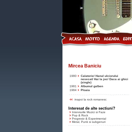
Mircea Baniciu
1980
Calatorie/ Hanul ulciorului
nesecat/ Hai la joc/ Daca ai ghici
(single)
1981
Albumul galben
1984
Ploaia
inapoi la rock romanesc
Interesat de alte sectiuni?
Interviurile Muzici si Faze
Pop & Rock
Progresiv & Experimental
Metal, Punk si subgenuri