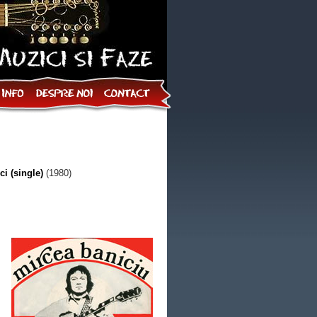
ci (single)
(1980)