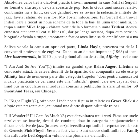
Absolvirea celor trei a dizolvat practic trio-ul, moment in care
Naiff si Serpell
au format o alta trupa, de data aceasta de pop:
Ice
. In ciuda unui succes relativ,
combinatia nu a tinut, cei doi gandindu-se sa revina la radacinile initiale de
jazz. Invitat alaturi de ei a fost Mo Foster, inlocuitorul lui Serpell din trio-ul
initial, care a trecut in noua schema de la tobe la bas. In urma unor auditii, in
trupa a intrat
Mike Jopp
– chitara, venit de la o formatie numita
Trident
. Acesta
cunostea atat jazz-ul cat si blues-ul, dar pe langa acestea, dupa cum scrie in
biografia oficiala a trupei, important a fost ca avea linia sa de amplificare si o m
Solista vocala la care s-au oprit cei patru,
Linda Hoyle
, provenea tot de la 
convocarii profesoara de engleza. Dupa un an de stat impreuna (1968) si inca
Live Instrumentals
, in 1970 apare si primul album de studio,
Affinity
– cel comen
“I Am And So Are You”(1) trimite cu gandul spre
Brian Auger
,
Lifetime
s
cunoscute astazi, la cateva decenii de la aparitie, dar comparatia cu ele este p
Affinity
face de asemenea parte din categoria trupelor “doar pentru cunoscator
muzica practicata de cei cinci este una “hibrida”, genul, care si-a capatat denu
fiind pus in circulatie si introdus in constiinta publicului la sfarsitul anilor 
Sweat And Tears
, sau
Chicago.
In “Night Flight”(2), prin voce Linda poate fi pusa in relatie cu
Grace Slick
si 
hippie
este prezenta aici, anuntand una dintre disponibilitatile trupei.
“I’ll Wonder If I’ll Care As Much”(3) este dezvoltarea unui
soul
. Piesa are unel
rezolvarea se inscrie, destul de cuminte, doar in categoria aranjamentelor m
distante relative de jazz (in acest caz) diversifica optiunile interpretative, dar es
de
Genesis
,
Pink Floyd
,
Yes
nu a fost vizata. Sunt oarece similitudini cu
Famil
din atributele
Led Zeppelin
–ului, o alta pioniera a vremurilor.