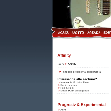
Affinity
1970
Affinity
inapoi la progresiv & experimental
Interesat de alte sectiuni?
Interviurile Muzici si Faze
Rock romanesc
Pop & Rock
Metal, Punk si subgenuri
Progresiv & Experimental
Aera