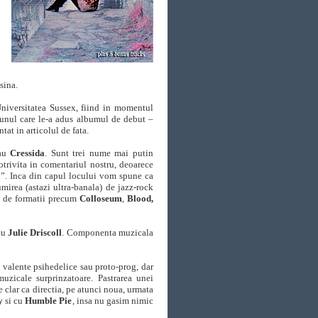
asina.
Universitatea Sussex, fiind in momentul
 unul care le-a adus albumul de debut –
tat in articolul de fata.
au
Cressida
. Sunt trei nume mai putin
otrivita in comentariul nostru, deoarece
i”. Inca din capul locului vom spune ca
mirea (astazi ultra-banala) de jazz-rock
’60 de formatii precum
Colloseum
,
Blood,
cu
Julie Driscoll
. Componenta muzicala
e valente psihedelice sau proto-prog, dar
uzicale surprinzatoare. Pastrarea unei
te clar ca directia, pe atunci noua, urmata
y
si cu
Humble Pie
, insa nu gasim nimic