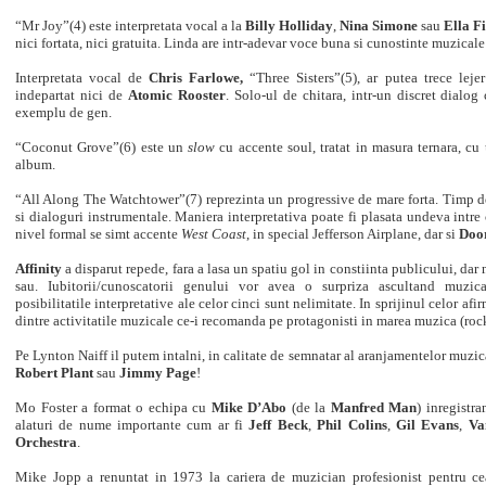
“Mr Joy”(4) este interpretata vocal a la
Billy Holliday
,
Nina Simone
sau
Ella F
nici fortata, nici gratuita. Linda are intr-adevar voce buna si cunostinte muzical
Interpretata vocal de
Chris Farlowe,
“Three Sisters”(5), ar putea trece lej
indepartat nici de
Atomic Rooster
. Solo-ul de chitara, intr-un discret dialog 
exemplu de gen.
“Coconut Grove”(6) este un
slow
cu accente soul, tratat in masura ternara, cu
album.
“All Along The Watchtower”(7) reprezinta un progressive de mare forta. Timp de
si dialoguri instrumentale. Maniera interpretativa poate fi plasata undeva intre
nivel formal se simt accente
West Coast
, in special Jefferson Airplane, dar si
Doo
Affinity
a disparut repede, fara a lasa un spatiu gol in constiinta publicului, dar n
sau. Iubitorii/cunoscatorii genului vor avea o surpriza ascultand muzica 
posibilitatile interpretative ale celor cinci sunt nelimitate. In sprijinul celor af
dintre activitatile muzicale ce-i recomanda pe protagonisti in marea muzica (rock
Pe Lynton Naiff il putem intalni, in calitate de semnatar al aranjamentelor muzica
Robert Plant
sau
Jimmy Page
!
Mo Foster a format o echipa cu
Mike D’Abo
(de la
Manfred Man
) inregistr
alaturi de nume importante cum ar fi
Jeff Beck
,
Phil Colins
,
Gil Evans
,
Va
Orchestra
.
Mike Jopp a renuntat in 1973 la cariera de muzician profesionist pentru cea