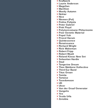
Kraftwerk
Laurie Anderson
Magellan
Marillion
Mostly Autumn
Nektar
Nice
Niemen (Pol)
Pekka Pohjola
Peter Gabriel
Pink Floyd
Polytoxicomane Philarmonie
Poor Genetic Material
Popol Vuh
Procol Harum
Quintessence
Renaissance
Richard Wright
Rick Wakeman
Robert Fripp
Robert Wyatt
Roland Kovac New Set
Sebastian Hardie
Stud
Tangerine Dream
Thee Maldoror Kollective
Third Ear Band
Titus Groan
Tomita
Tortoise
Tuxedomoon
UK
Ulver
Van der Graaf Generator
Vangelis
Yes
Yezda Urfa
Zenobia