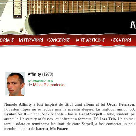
Affinity
(1970)
02 Octombrie 2006
de
Mihai Plamadeala
Numele
Affinity
a fost inspirat de titlul unui album al lui
Oscar Peterson
.
Povestea trupei nu se reduce insa la aceasta alegere. La mijlocul anilor ’60,
Lynton Naiff
– clape,
Nick Nichols
– bas si
Grant Serpell
– tobe, studenti pe
atunci la University of Sussex, au infiintat o formatie,
US Jazz Trio.
Un an mai
tarziu, odata cu terminarea facultatii de catre Serpell, a fost contactat un nou
membru pe post de baterist,
Mo Foster.