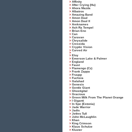
Affinity
After Crying (Hu)
Ahora Mazda
Albatros
Amazing Band
Amon Duul
Amon Duul II
Areknames
Ash Ra Tempel
Brian Eno
Can
Caravan
Chrysalide
Cressida
Cryptic Vision
Curved Air
Eloy
Emerson Lake & Palmer
England
Faust
Flamengo (Cz)
Frank Zappa
Fruupp
Fuchsia
Galahad
Genesis
Gentle Giant
Ghostigital
Gracious
Green Milk From The Planet Orange
I Giganti
In Spe (Estonia)
Jade Warrior
Jadis
Jethro Tull
John McLaughlin
Khan
King Crimson
Klaus Schulze
Kluster