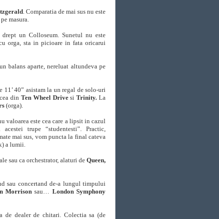
itzgerald
. Comparatia de mai sus nu este
e pe masura.
er drept un Colloseum. Sunetul nu este
cu orga, sta in picioare in fata oricarui
 un balans aparte, nereluat altundeva pe
 11’ 40” asistam la un regal de solo-uri
 cea din
Ten Wheel Drive
si
Trinity.
La
rs
(orga).
u valoarea este cea care a lipsit in cazul
acestei trupe “studentesti”. Practic,
irmate mai sus, vom puncta la final cateva
) a lumii.
le sau ca orchestrator, alaturi de
Queen,
and sau concertand de-a lungul timpului
n Morrison
sau…
London Symphony
 de dealer de chitari. Colectia sa (de