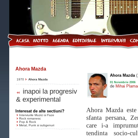
Ahora Mazda
Ahora Mazda
(
1970
Ahora Mazda
01 Noiembrie 2006
de
Mihai Plama
inapoi la progresiv
& experimental
Ahora Mazda este 
Interesat de alte sectiuni?
Interviurile Muzici si Faze
sfanta persana, Z
Rock romanesc
Pop & Rock
care i-a imprumut
Metal, Punk si subgenuri
tendinta socio-c