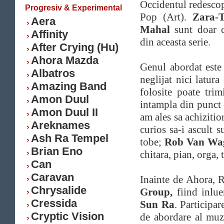
Occidentul redescop
Progresiv & Experimental
Pop (Art).
Zara-T
Aera
Mahal
sunt doar 
Affinity
din aceasta serie.
After Crying (Hu)
Ahora Mazda
Genul abordat este 
Albatros
neglijat nici latur
Amazing Band
folosite poate tri
Amon Duul
intampla din punct 
Amon Duul II
am ales sa achiziti
Areknames
curios sa-i ascult 
Ash Ra Tempel
tobe;
Rob Van Wa
Brian Eno
chitara, pian, orga,
Can
Caravan
Inainte de Ahora, 
Chrysalide
Group,
fiind inlue
Cressida
Sun Ra
. Participa
Cryptic Vision
de abordare al muzi