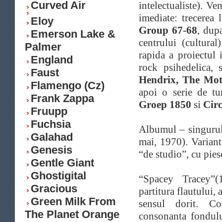
Curved Air
intelectualiste). Ve
imediate: trecerea 
Eloy
Group 67-68
, dup
Emerson Lake &
centrului (cultura
Palmer
rapida a proiectul 
England
rock psihedelica,
Faust
Hendrix, The Mot
Flamengo (Cz)
apoi o serie de t
Frank Zappa
Groep 1850
si
Circ
Fruupp
Fuchsia
Albumul – singurul 
Galahad
mai, 1970). Variante
Genesis
“de studio”, cu pies
Gentle Giant
Ghostigital
“Spacey Tracey”(
Gracious
partitura flautului,
Green Milk From
sensul dorit. Com
The Planet Orange
consonanta fondul