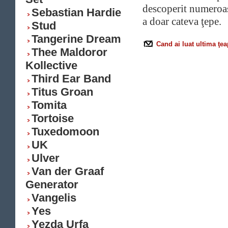
descoperit numeroase
Sebastian Hardie
a doar cateva ţepe.
Stud
Tangerine Dream
Cand ai luat ultima ţe
Thee Maldoror
Kollective
Third Ear Band
Titus Groan
Tomita
Tortoise
Tuxedomoon
UK
Ulver
Van der Graaf
Generator
Vangelis
Yes
Yezda Urfa