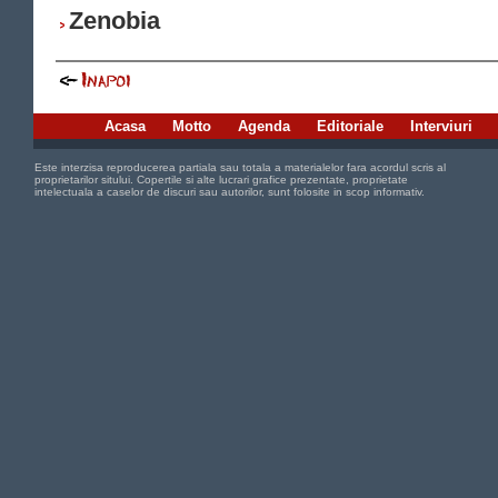
Zenobia
Acasa
Motto
Agenda
Editoriale
Interviuri
Este interzisa reproducerea partiala sau totala a materialelor fara acordul scris al
proprietarilor sitului. Copertile si alte lucrari grafice prezentate, proprietate
intelectuala a caselor de discuri sau autorilor, sunt folosite in scop informativ.