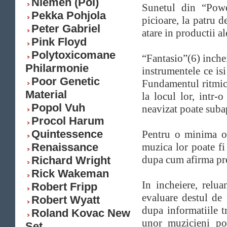
Niemen (Pol)
Sunetul din “Powe
Pekka Pohjola
picioare, la patru d
Peter Gabriel
atare in productii al
Pink Floyd
Polytoxicomane
“Fantasio”(6) inche
Philarmonie
instrumentele ce isi
Poor Genetic
Fundamentul ritmic 
Material
la locul lor, intr-o
Popol Vuh
neavizat poate subap
Procol Harum
Quintessence
Pentru o minima or
Renaissance
muzica lor poate fi
dupa cum afirma pre
Richard Wright
Rick Wakeman
In incheiere, relua
Robert Fripp
evaluare destul de p
Robert Wyatt
dupa informatiile t
Roland Kovac New
unor muzicieni poa
Set