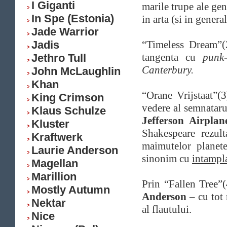
I Giganti
marile trupe ale gen
In Spe (Estonia)
in arta (si in genera
Jade Warrior
Jadis
“Timeless Dream”(
tangenta cu
punk
Jethro Tull
Canterbury.
John McLaughlin
Khan
“Orane Vrijstaat”(
King Crimson
vedere al semnataru
Klaus Schulze
Jefferson Airplan
Kluster
Shakespeare rezul
Kraftwerk
maimutelor planete
Laurie Anderson
sinonim cu
intampl
Magellan
Marillion
Prin “Fallen Tree”(
Mostly Autumn
Anderson
– cu tot 
Nektar
al flautului.
Nice